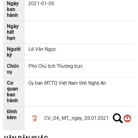
Ngày
2021-01-05
ban
hành
Ngày
hết
hạn
Người
Lê Văn Ngọc
ký
Chức
Phó Chủ tịch Thường trực
vụ
Cơ
Ủy ban MTTQ Việt Nam tỉnh Nghệ An
quan
ban
hành
Đính
kèm
CV_04_MT,_ngày_05.01.2021