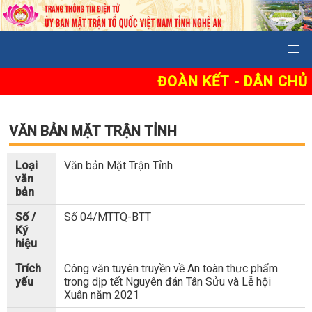
ĐOÀN KẾT - DÂN CHỦ 
VĂN BẢN MẶT TRẬN TỈNH
Loại
Văn bản Mặt Trận Tỉnh
văn
bản
Số /
Số 04/MTTQ-BTT
Ký
hiệu
Trích
Công văn tuyên truyền về An toàn thưc phẩm
yếu
trong dịp tết Nguyên đán Tân Sửu và Lễ hội
Xuân năm 2021