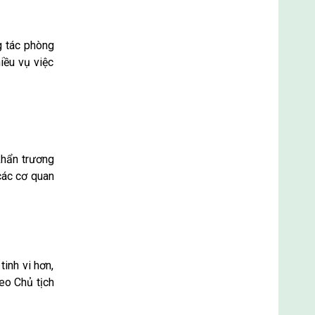
g tác phòng
iều vụ việc
khẩn trương
các cơ quan
tinh vi hơn,
heo Chủ tịch