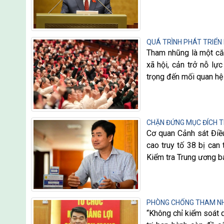
QUÁ TRÌNH PHÁT TRIỂN
Tham nhũng là một că
xã hội, cản trở nỗ lự
trọng đến mối quan hệ 
CHẶN ĐỨNG MỤC ĐÍCH 
Cơ quan Cảnh sát Điều
cao truy tố 38 bị can
Kiểm tra Trung ương bá
PHÒNG CHỐNG THAM NH
“Không chỉ kiểm soát 