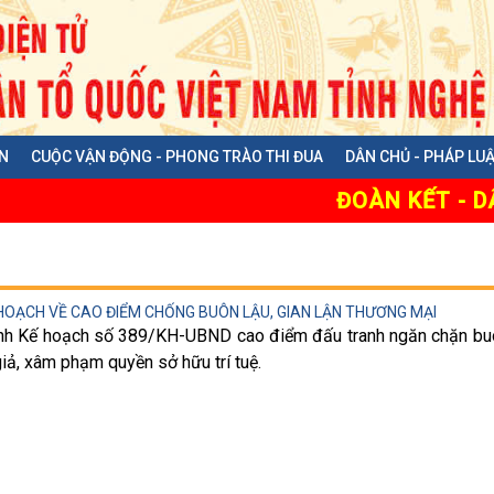
N
CUỘC VẬN ĐỘNG - PHONG TRÀO THI ĐUA
DÂN CHỦ - PHÁP LU
ĐOÀN KẾT - DÂN
HOẠCH VỀ CAO ĐIỂM CHỐNG BUÔN LẬU, GIAN LẬN THƯƠNG MẠI
nh Kế hoạch số 389/KH-UBND cao điểm đấu tranh ngăn chặn buô
iả, xâm phạm quyền sở hữu trí tuệ.