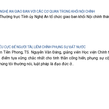
NGHỆ AN GIAO BAN VỚI CÁC CƠ QUAN TRONG KHỐI NỘI CHÍNH
 Thường trực Tỉnh ủy Nghệ An tổ chức giao ban khối Nội chính th
U CỰC ĐỂ NGƯỜI TÀI, LIÊM CHÍNH PHỤNG SỰ ĐẤT NƯỚC
ên Tiền Phong, TS. Nguyễn Văn Đáng, giảng viên Học viện Chính t
 điểm tựa vững chắc nhất cho tinh thần cống hiến, phụng sự c
húng tôi thường nói, luật pháp là đạo đức ở...