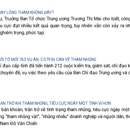
HAY LÒNG THAM KHÔNG ĐÁY?
ư, Trưởng Ban Tổ chức Trung ương Trương Thị Mai cho biết, côn
u cực đạt nhiều kết quả quan trọng, tuy nhiên vẫn còn xảy ra nh
ghiêm trọng, phức tạp.
I TỐ MỚI 763 VỤ ÁN, 2.079 BỊ CAN VỀ THAM NHŨNG
 đạo cấp tỉnh đã tiến hành 212 cuộc kiểm tra, giám sát; chỉ đạo 
c chuyên đề, vụ việc theo yêu cầu của Ban Chỉ đạo Trung ương và 
ĂN TRỞ KHI THAM NHŨNG, TIÊU CỰC NGÀY MỘT TINH VI HƠN
 băn khoăn, trăn trở về tình trạng tham nhũng, tiêu cực ngày một 
ạng “tham nhũng vặt”, “nhũng nhiễu” doanh nghiệp và người dân, t
 Nam Đỗ Văn Chiến