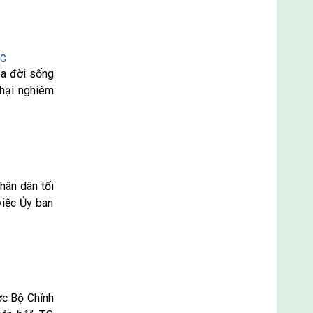
NG
ủa đời sống
 hại nghiêm
hân dân tối
việc Ủy ban
ợc Bộ Chính