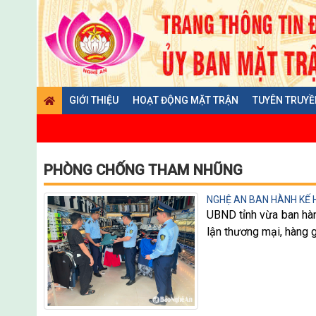
GIỚI THIỆU
HOẠT ĐỘNG MẶT TRẬN
TUYÊN TRUYỀ
PHÒNG CHỐNG THAM NHŨNG
NGHỆ AN BAN HÀNH KẾ 
UBND tỉnh vừa ban hà
lận thương mại, hàng g