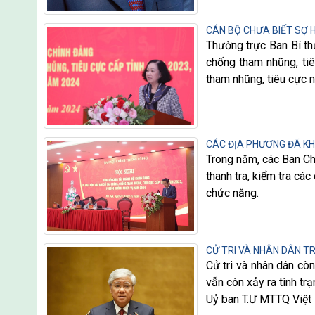
CÁN BỘ CHƯA BIẾT SỢ 
Thường trực Ban Bí th
chống tham nhũng, tiê
tham nhũng, tiêu cực n
CÁC ĐỊA PHƯƠNG ĐÃ KHỞ
Trong năm, các Ban Chỉ
thanh tra, kiểm tra cá
chức năng.
CỬ TRI VÀ NHÂN DÂN TR
Cử tri và nhân dân còn
vẫn còn xảy ra tình tr
Uỷ ban T.Ư MTTQ Việt