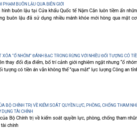
I PHẠM BUÔN LẬU QUA BIÊN GIỚI
nh hình buôn lậu tại Cửa khẩu Quốc tế Nậm Cắn luôn tiềm ẩn nhữn
ợng buôn lậu đã sử dụng nhiều mánh khóe mới hòng qua mặt c
T XÓA "Ổ NHÓM" ĐÁNH BẠC TRONG RỪNG VỚI NHIỀU ĐỐI TƯỢNG CÓ TI
n thay đổi địa điểm, bố trí cảnh giới nghiêm ngặt nhưng “ổ nhó
ối tượng có tiền án vẫn không thể "qua mắt" lực lượng Công an tỉ
ỦA BỘ CHÍNH TRỊ VỀ KIỂM SOÁT QUYỀN LỰC, PHÒNG, CHỐNG THAM NHŨ
 DỤNG TÀI CHÍNH
a Bộ Chính trị về kiểm soát quyền lực, phòng, chống tham nhũn
tài chính