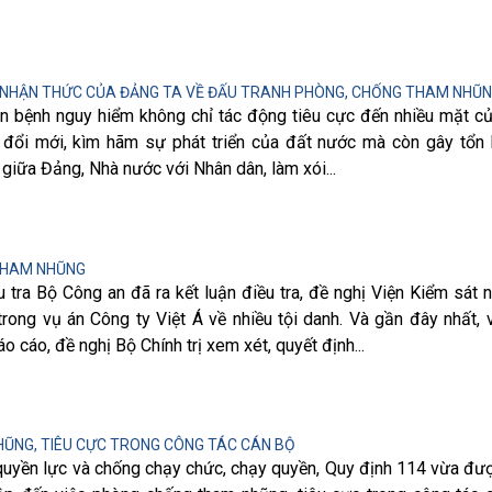
 NHẬN THỨC CỦA ĐẢNG TA VỀ ĐẤU TRANH PHÒNG, CHỐNG THAM NHŨ
n bệnh nguy hiểm không chỉ tác động tiêu cực đến nhiều mặt c
c đổi mới, kìm hãm sự phát triển của đất nước mà còn gây tổn
giữa Đảng, Nhà nước với Nhân dân, làm xói...
THAM NHŨNG
 tra Bộ Công an đã ra kết luận điều tra, đề nghị Viện Kiểm sát n
 trong vụ án Công ty Việt Á về nhiều tội danh. Và gần đây nhất, 
o cáo, đề nghị Bộ Chính trị xem xét, quyết định...
ŨNG, TIÊU CỰC TRONG CÔNG TÁC CÁN BỘ
quyền lực và chống chạy chức, chạy quyền, Quy định 114 vừa đư