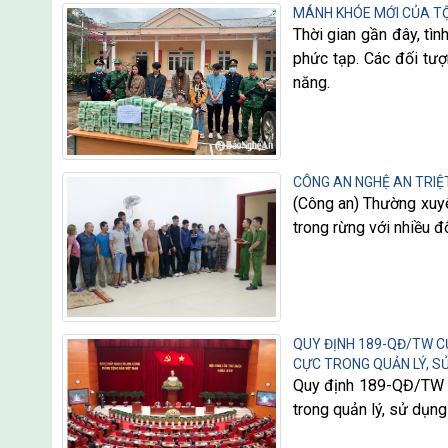
MÁNH KHÓE MỚI CỦA TỘ
Thời gian gần đây, tì
phức tạp. Các đối tư
năng.
CÔNG AN NGHỆ AN TRIỆ
(Công an) Thường xuyê
trong rừng với nhiều đ
QUY ĐỊNH 189-QĐ/TW C
CỰC TRONG QUẢN LÝ, SỬ
Quy định 189-QĐ/TW củ
trong quản lý, sử dụng 