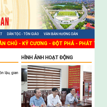
ẬT
DÂN TỘC - TÔN GIÁO
VĂN BẢN HƯỚNG DẪN
 CHỦ - KỶ CƯƠNG - ĐỘT PHÁ - PHÁT TRIỂN
HÌNH ẢNH HOẠT ĐỘNG
n lậu, gian