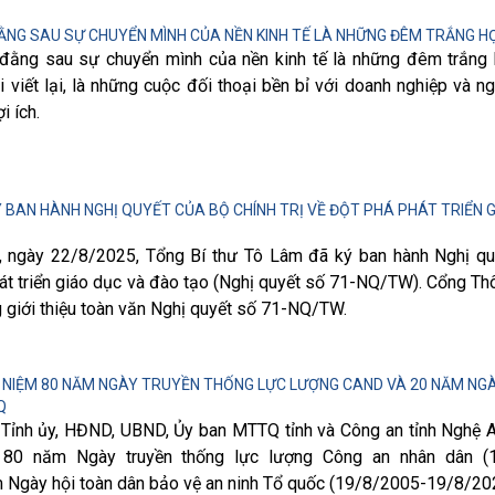
ĐẰNG SAU SỰ CHUYỂN MÌNH CỦA NỀN KINH TẾ LÀ NHỮNG ĐÊM TRẮNG H
 đằng sau sự chuyển mình của nền kinh tế là những đêm trắng 
i viết lại, là những cuộc đối thoại bền bỉ với doanh nghiệp và n
i ích.
 BAN HÀNH NGHỊ QUYẾT CỦA BỘ CHÍNH TRỊ VỀ ĐỘT PHÁ PHÁT TRIỂN 
ị, ngày 22/8/2025, Tổng Bí thư Tô Lâm đã ký ban hành Nghị q
hát triển giáo dục và đào tạo (Nghị quyết số 71-NQ/TW). Cổng Thô
g giới thiệu toàn văn Nghị quyết số 71-NQ/TW.
 NIỆM 80 NĂM NGÀY TRUYỀN THỐNG LỰC LƯỢNG CAND VÀ 20 NĂM NGÀ
Q
 Tỉnh ủy, HĐND, UBND, Ủy ban MTTQ tỉnh và Công an tỉnh Nghệ A
 80 năm Ngày truyền thống lực lượng Công an nhân dân (
 Ngày hội toàn dân bảo vệ an ninh Tổ quốc (19/8/2005-19/8/20