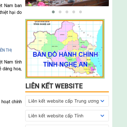
ệt Nam ban
iệt hại do
ỄN THỊ
ệt Nam tỉnh
ễ dâng hoa,
LIÊN KẾT WEBSITE
 hoạt chính