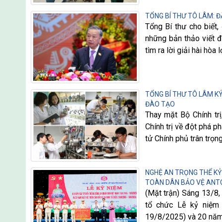
TỔNG BÍ THƯ TÔ LÂM: 
Tổng Bí thư cho biết,
những bản thảo viết đ
tìm ra lời giải hài hòa lợ
TỔNG BÍ THƯ TÔ LÂM KÝ
ĐÀO TẠO
Thay mặt Bộ Chính tr
Chính trị về đột phá p
tử Chính phủ trân trọn
NGHỆ AN TRỌNG THỂ KỶ
TOÀN DÂN BẢO VỆ ANT
(Mặt trận) Sáng 13/8,
tổ chức Lễ kỷ niệm
19/8/2025) và 20 năm