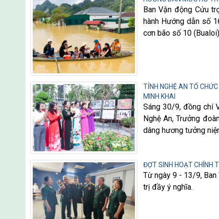
Ban Vận động Cứu trợ
hành Hướng dẫn số 1
cơn bão số 10 (Bualoi)
TỈNH NGHỆ AN TỔ CHỨC
MINH KHAI
Sáng 30/9, đồng chí V
Nghệ An, Trưởng đoàn 
dâng hương tưởng niệm
ĐỢT SINH HOẠT CHÍNH T
Từ ngày 9 - 13/9, Ban
trị đầy ý nghĩa.