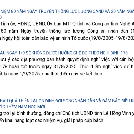
 NIỆM 80 NĂM NGÀY TRUYỀN THỐNG LỰC LƯỢNG CAND VÀ 20 NĂM NGÀ
Q
 Tỉnh ủy, HĐND, UBND, Ủy ban MTTQ tỉnh và Công an tỉnh Nghệ A
 80 năm Ngày truyền thống lực lượng Công an nhân dân (
 Ngày hội toàn dân bảo vệ an ninh Tổ quốc (19/8/2005-19/8/20
SAU NGÀY 1/9 SẼ KHÔNG ĐƯỢC HƯỞNG CHẾ ĐỘ THEO NGHỊ ĐỊNH 178
lưu ý các địa phương ban hành quyết định nghỉ việc với cán bộ
178 hoàn tất trước ngày 31/8/2025. Thời điểm nghỉ việc để 
 là ngày 1/9/2025, sau thời điểm này sẽ kết thúc.
ẬU QUẢ THIÊN TAI, ỔN ĐỊNH ĐỜI SỐNG NHÂN DÂN VÀ ĐẢM BẢO ĐIỀU K
ƯỚC THỀM NĂM HỌC MỚI
trở lại bình thường, đồng chí Chủ tịch UBND tỉnh Lê Hồng Vinh 
iển khai hàng loạt các nhiệm vụ, giải pháp cấp bách