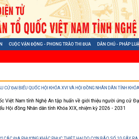
N
CUỘC VẬN ĐỘNG - PHONG TRÀO THI ĐUA
DÂN CHỦ - PHÁP LU
Đ
 CỬ ĐẠI BIỂU QUỐC HỘI KHÓA XVI VÀ HỘI ĐỒNG NHÂN DÂN TỈNH KHÓA 
ốc Việt Nam tỉnh Nghệ An tập huấn về giới thiệu người ứng cử Đạ
iểu Hội đồng Nhân dân tỉnh Khóa XIX, nhiệm kỳ 2026 - 2031
 CÁC ĐỊA PHƯƠNG KHẮC PHỤC THIỆT HẠI DO CƠN BÃO SỐ 10 GÂY RA