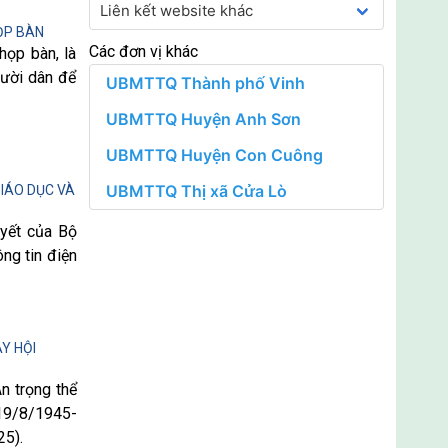
ỌP BÀN
Các đơn vị khác
họp bàn, là
gười dân để
GIÁO DỤC VÀ
uyết của Bộ
ng tin điện
Y HỘI
n trọng thể
19/8/1945-
25).