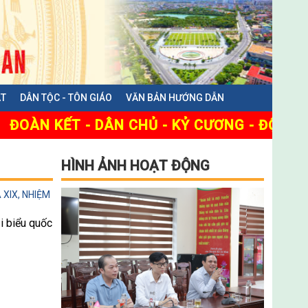
ẬT
DÂN TỘC - TÔN GIÁO
VĂN BẢN HƯỚNG DẪN
OÀN KẾT - DÂN CHỦ - KỶ CƯƠNG - ĐỘT PHÁ 
HÌNH ẢNH HOẠT ĐỘNG
XIX, NHIỆM
i biểu quốc