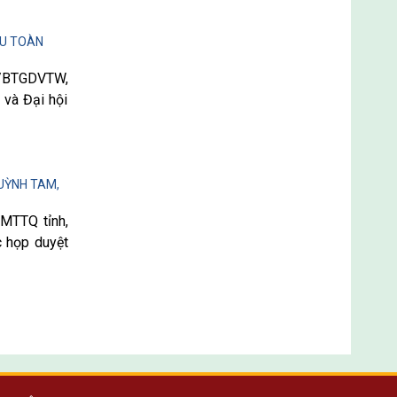
ỂU TOÀN
D/BTGDVTW,
 và Đại hội
QUỲNH TAM,
 MTTQ tỉnh,
c họp duyệt