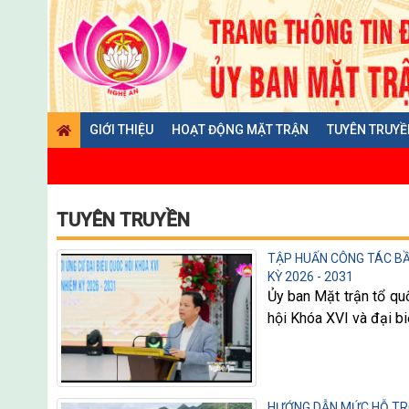
GIỚI THIỆU
HOẠT ĐỘNG MẶT TRẬN
TUYÊN TRUYỀ
TUYÊN TRUYỀN
TẬP HUẤN CÔNG TÁC BẦU
KỲ 2026 - 2031
Ủy ban Mặt trận tổ qu
hội Khóa XVI và đại b
HƯỚNG DẪN MỨC HỖ TRỢ