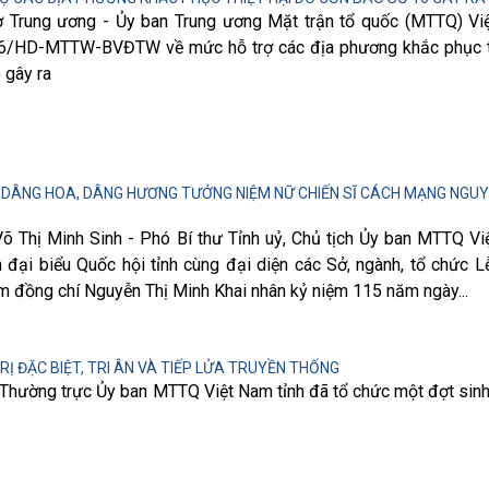
 Trung ương - Ủy ban Trung ương Mặt trận tổ quốc (MTTQ) Vi
6/HD-MTTW-BVĐTW về mức hỗ trợ các địa phương khắc phục th
 gây ra
 DÂNG HOA, DÂNG HƯƠNG TƯỞNG NIỆM NỮ CHIẾN SĨ CÁCH MẠNG NGUY
õ Thị Minh Sinh - Phó Bí thư Tỉnh uỷ, Chủ tịch Ủy ban MTTQ Vi
đại biểu Quốc hội tỉnh cùng đại diện các Sở, ngành, tổ chức L
 đồng chí Nguyễn Thị Minh Khai nhân kỷ niệm 115 năm ngày...
RỊ ĐẶC BIỆT, TRI ÂN VÀ TIẾP LỬA TRUYỀN THỐNG
 Thường trực Ủy ban MTTQ Việt Nam tỉnh đã tổ chức một đợt sinh