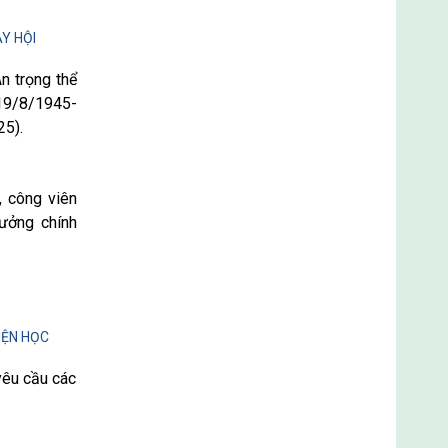
Y HỘI
n trọng thể
19/8/1945-
25).
, công viên
hưởng chính
IỆN HỌC
yêu cầu các