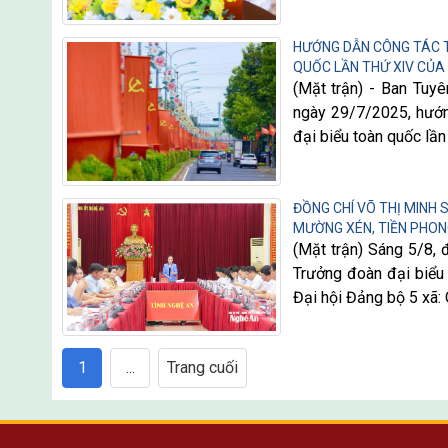
HƯỚNG DẪN CÔNG TÁC TU
QUỐC LẦN THỨ XIV CỦA
(Mặt trận) - Ban Tu
ngày 29/7/2025, hướn
đại biểu toàn quốc lần 
ĐỒNG CHÍ VÕ THỊ MINH 
MƯỜNG XÉN, TIỀN PHON
(Mặt trận) Sáng 5/8, 
Trưởng đoàn đại biểu 
Đại hội Đảng bộ 5 xã:
1
...
Trang cuối