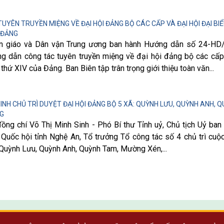
YÊN TRUYỀN MIỆNG VỀ ĐẠI HỘI ĐẢNG BỘ CÁC CẤP VÀ ĐẠI HỘI ĐẠI BI
 ĐẢNG
yên giáo và Dân vận Trung ương ban hành Hướng dẫn số 24-H
g dẫn công tác tuyên truyền miệng về đại hội đảng bộ các cấp
thứ XIV của Đảng. Ban Biên tập trân trọng giới thiệu toàn văn...
SINH CHỦ TRÌ DUYỆT ĐẠI HỘI ĐẢNG BỘ 5 XÃ: QUỲNH LƯU, QUỲNH ANH, 
G
đồng chí Võ Thị Minh Sinh - Phó Bí thư Tỉnh uỷ, Chủ tịch Uỷ ban
Quốc hội tỉnh Nghệ An, Tổ trưởng Tổ công tác số 4 chủ trì cuộ
 Quỳnh Lưu, Quỳnh Anh, Quỳnh Tam, Mường Xén,...