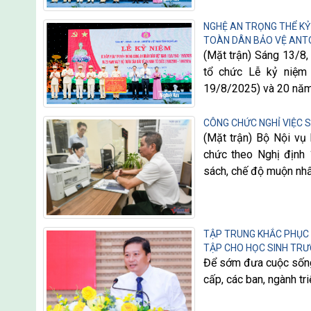
NGHỆ AN TRỌNG THỂ KỶ
TOÀN DÂN BẢO VỆ ANT
(Mặt trận) Sáng 13/8,
tổ chức Lễ kỷ niệm
19/8/2025) và 20 năm
CÔNG CHỨC NGHỈ VIỆC 
(Mặt trận) Bộ Nội vụ 
chức theo Nghị định 
sách, chế độ muộn nhất
TẬP TRUNG KHẮC PHỤC H
TẬP CHO HỌC SINH TR
Để sớm đưa cuộc sống 
cấp, các ban, ngành tr