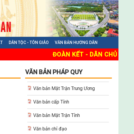
ẬT
DÂN TỘC - TÔN GIÁO
VĂN BẢN HƯỚNG DẪN
ĐOÀN KẾT - DÂN CHỦ - KỶ 
VĂN BẢN PHÁP QUY
Văn bản Mặt Trận Trung Ương
Văn bản cấp Tỉnh
Văn bản Mặt Trận Tỉnh
Văn bản chỉ đạo