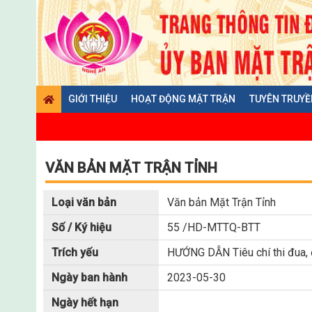
GIỚI THIỆU
HOẠT ĐỘNG MẶT TRẬN
TUYÊN TRUYỀ
VĂN BẢN MẶT TRẬN TỈNH
Loại văn bản
Văn bản Mặt Trận Tỉnh
Số / Ký hiệu
55 /HD-MTTQ-BTT
Trích yếu
HƯỚNG DẪN Tiêu chí thi đua
Ngày ban hành
2023-05-30
Ngày hết hạn