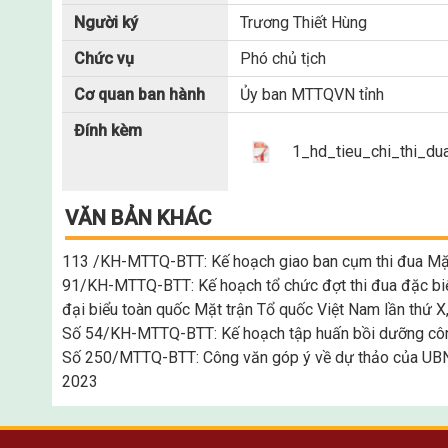
Người ký
Trương Thiết Hùng
Chức vụ
Phó chủ tịch
Cơ quan ban hành
Ủy ban MTTQVN tỉnh
Đính kèm
1_hd_tieu_chi_thi_
VĂN BẢN KHÁC
113 /KH-MTTQ-BTT: Kế hoạch giao ban cụm thi đua Mặ
91/KH-MTTQ-BTT: Kế hoạch tổ chức đợt thi đua đặc biệt
đại biểu toàn quốc Mặt trận Tổ quốc Việt Nam lần thứ X
Số 54/KH-MTTQ-BTT: Kế hoạch tập huấn bồi dưỡng côn
Số 250/MTTQ-BTT: Công văn góp ý về dự thảo của UBND
2023