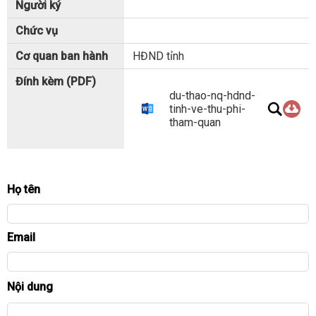
Người ký
Chức vụ
Cơ quan ban hành
HĐND tỉnh
Đính kèm (PDF)
du-thao-nq-hdnd-
tinh-ve-thu-phi-
tham-quan
Gửi ý kiến đóng góp tham gia xây dựng luật:
Gửi ý kiến đóng góp tham gia xây dựng luật:
Họ tên
Email
Nội dung