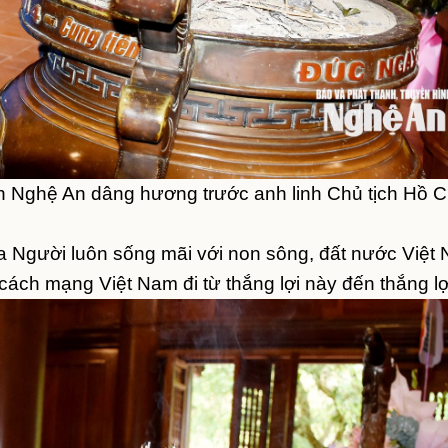
n Nghệ An dâng hương trước anh linh Chủ tịch Hồ C
a Người luôn sống mãi với non sông, đất nước Việt 
cách mạng Việt Nam đi từ thắng lợi này đến thắng lợ