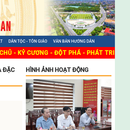
ẬT
DÂN TỘC - TÔN GIÁO
VĂN BẢN HƯỚNG DẪN
Ỷ CƯƠNG - ĐỘT PHÁ - PHÁT TRIỂN
A ĐẶC
HÌNH ẢNH HOẠT ĐỘNG