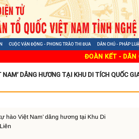
N
CUỘC VẬN ĐỘNG - PHONG TRÀO THI ĐUA
DÂN CHỦ - PHÁP LU
ĐOÀN KẾT - DÂN CHỦ - K
T NAM’ DÂNG HƯƠNG TẠI KHU DI TÍCH QUỐC GI
tự hào Việt Nam’ dâng hương tại Khu Di
 Liên