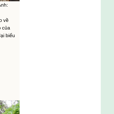
Ảnh:
o về
p của
ại biểu