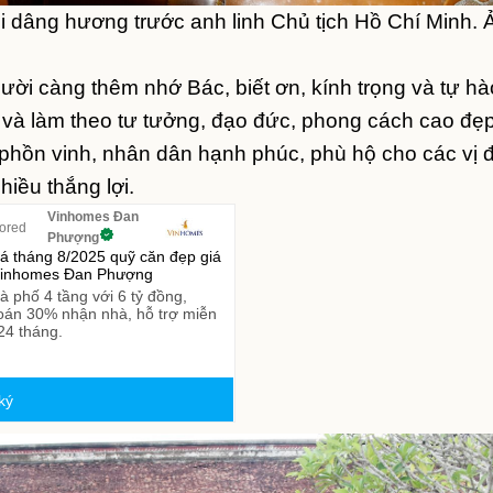
 dâng hương trước anh linh Chủ tịch Hồ Chí Minh. 
gười càng thêm nhớ Bác, biết ơn, kính trọng và tự hà
 và làm theo tư tưởng, đạo đức, phong cách cao đẹ
hồn vinh, nhân dân hạnh phúc, phù hộ cho các vị đ
iều thắng lợi.
Vinhomes Đan
ored
Phượng
á tháng 8/2025 quỹ căn đẹp giá
 Vinhomes Đan Phượng
 phố 4 tầng với 6 tỷ đồng,
oán 30% nhận nhà, hỗ trợ miễn
 24 tháng.
ký