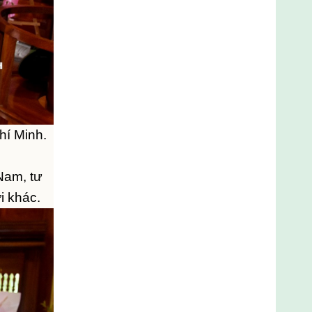
hí Minh.
Nam, tư
i khác.