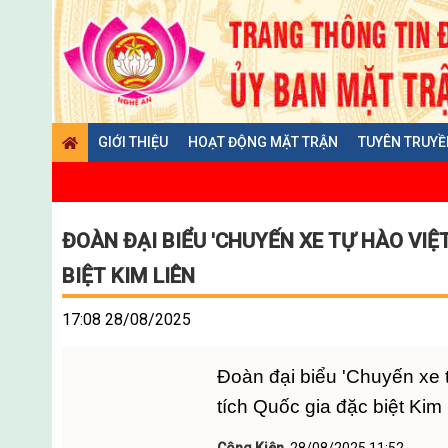
GIỚI THIỆU
HOẠT ĐỘNG MẶT TRẬN
TUYÊN TRUYỀ
ĐOÀN ĐẠI BIỂU 'CHUYẾN XE TỰ HÀO VIỆ
BIỆT KIM LIÊN
17:08 28/08/2025
Đoàn đại biểu 'Chuyến xe 
tích Quốc gia đặc biệt Kim