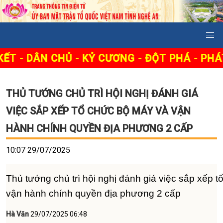
ÂN CHỦ - KỶ CƯƠNG - ĐỘT PHÁ - PHÁT TRIỂ
THỦ TƯỚNG CHỦ TRÌ HỘI NGHỊ ĐÁNH GIÁ
VIỆC SẮP XẾP TỔ CHỨC BỘ MÁY VÀ VẬN
HÀNH CHÍNH QUYỀN ĐỊA PHƯƠNG 2 CẤP
10:07 29/07/2025
Thủ tướng chủ trì hội nghị đánh giá việc sắp xếp 
vận hành chính quyền địa phương 2 cấp
Hà Văn
29/07/2025 06:48