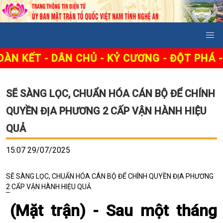
ẾT - DÂN CHỦ - KỶ CƯƠNG - ĐỘT PHÁ - PHÁ
SẼ SÀNG LỌC, CHUẨN HÓA CÁN BỘ ĐỂ CHÍNH
QUYỀN ĐỊA PHƯƠNG 2 CẤP VẬN HÀNH HIỆU
QUẢ
15:07 29/07/2025
SẼ SÀNG LỌC, CHUẨN HÓA CÁN BỘ ĐỂ CHÍNH QUYỀN ĐỊA PHƯƠNG
2 CẤP VẬN HÀNH HIỆU QUẢ
(Mặt trận) -
Sau một tháng