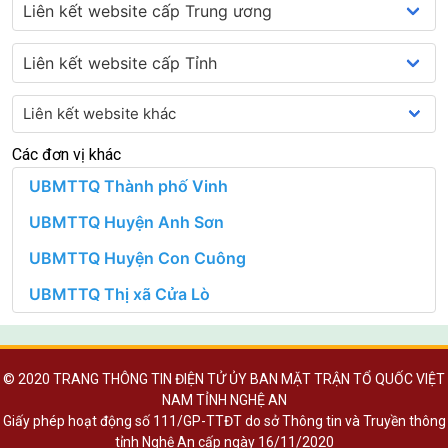
Các đơn vị khác
© 2020 TRANG THÔNG TIN ĐIỆN TỬ ỦY BAN MẶT TRẬN TỔ QUỐC VIỆT
NAM TỈNH NGHỆ AN
Giấy phép hoạt động số 111/GP-TTĐT do sở Thông tin và Truyền thông
tỉnh Nghệ An cấp ngày 16/11/2020