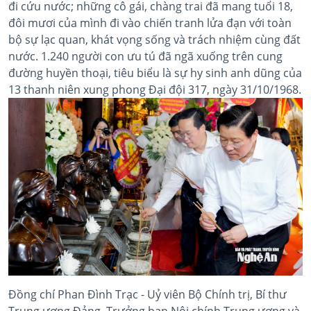
đi cứu nước; những cô gái, chàng trai đã mang tuổi 18,
đôi mươi của mình đi vào chiến tranh lửa đạn với toàn
bộ sự lạc quan, khát vọng sống và trách nhiệm cùng đất
nước. 1.240 người con ưu tú đã ngã xuống trên cung
đường huyền thoại, tiêu biểu là sự hy sinh anh dũng của
13 thanh niên xung phong Đại đội 317, ngày 31/10/1968.
Đồng chí Phan Đình Trạc - Uỷ viên Bộ Chính trị, Bí thư
Trung ương Đảng, Trưởng ban Nội chính Trung ương và