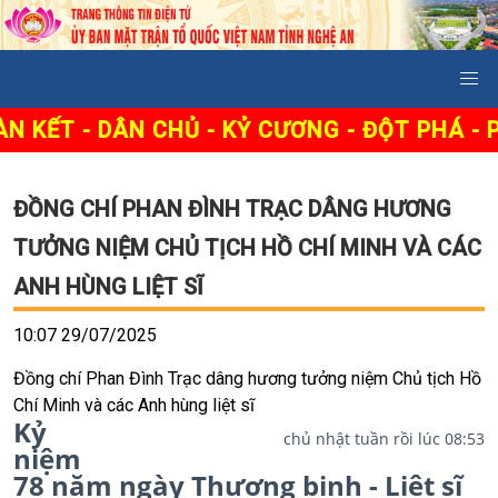
- DÂN CHỦ - KỶ CƯƠNG - ĐỘT PHÁ - PHÁT T
ĐỒNG CHÍ PHAN ĐÌNH TRẠC DÂNG HƯƠNG
TƯỞNG NIỆM CHỦ TỊCH HỒ CHÍ MINH VÀ CÁC
ANH HÙNG LIỆT SĨ
10:07 29/07/2025
Đồng chí Phan Đình Trạc dâng hương tưởng niệm Chủ tịch Hồ
Chí Minh và các Anh hùng liệt sĩ
Kỷ
chủ nhật tuần rồi lúc 08:53
niệm
78 năm ngày Thương binh - Liệt sĩ