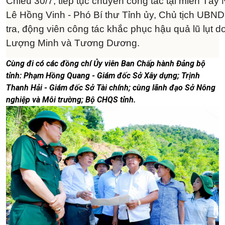
Chiều 30/7, tiếp tục chuyến công tác tại miền Tây
Lê Hồng Vinh - Phó Bí thư Tỉnh ủy, Chủ tịch UBND t
tra, động viên công tác khắc phục hậu quả lũ lụt do
Lượng Minh và Tương Dương.
Cùng đi có các đồng chí Ủy viên Ban Chấp hành Đảng bộ
tỉnh: Phạm Hồng Quang - Giám đốc Sở Xây dựng; Trịnh
Thanh Hải - Giám đốc Sở Tài chính; cùng lãnh đạo Sở Nông
nghiệp và Môi trường; Bộ CHQS tỉnh.