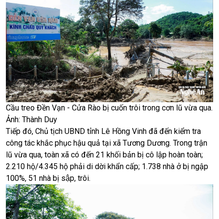
Cầu treo Đền Vạn - Cửa Rào bị cuốn trôi trong cơn lũ vừa qua.
Ảnh: Thành Duy
Tiếp đó, Chủ tịch UBND tỉnh Lê Hồng Vinh đã đến kiểm tra
công tác khắc phục hậu quả tại xã Tương Dương. Trong trận
lũ vừa qua, toàn xã có đến 21 khối bản bị cô lập hoàn toàn;
2.210 hộ/4.345 hộ phải di dời khẩn cấp; 1.738 nhà ở bị ngập
100%, 51 nhà bị sập, trôi.