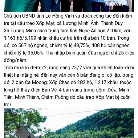
Chủ tịch UBND tỉnh Lê Hồng Vinh và đoàn công tác đến kiểm
tra tại cầu treo Xốp Mạt, xã Lượng Minh. Ảnh: Thành Duy
Xã Lượng Minh cách trung tâm tỉnh Nghệ An hơn 210km, với
1.163 hộ/5.199 nhân khẩu cư trú trên địa bàn 10 bản. Trong
đó, có 567 hộ nghèo, chiếm tỷ lệ 48,75%; 408 hộ cận nghèo,
chiếm tỷ lệ 35,05%. Thu nhập bình quân đầu người chỉ 25 triệu
đồng/năm.
Trận mưa lũ đêm 22, rạng sáng 23/7 vừa qua khiến toàn xã bị
thiệt hại nặng nề; đến nay vẫn còn 6 bản đang bị cô lập, trong
đó: 2 bản Cà Moong, Xốp Cháo có 282 hộ, 1.217 khẩu, thuộc
lòng hồ thủy điện Bản Vẽ; 4 bản vùng trong gồm: Đửa, Minh
Tiến, Minh Thành, Chăm Puông do cầu treo Xốp Mạt bị cuốn
trôi.