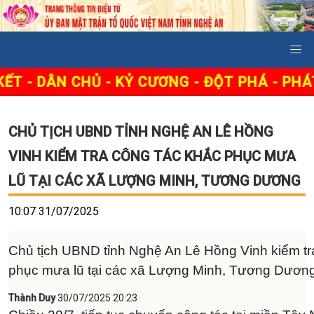
N CHỦ - KỶ CƯƠNG - ĐỘT PHÁ - PHÁT TRIỂN
CHỦ TỊCH UBND TỈNH NGHỆ AN LÊ HỒNG
VINH KIỂM TRA CÔNG TÁC KHẮC PHỤC MƯA
LŨ TẠI CÁC XÃ LƯỢNG MINH, TƯƠNG DƯƠNG
10:07 31/07/2025
Chủ tịch UBND tỉnh Nghệ An Lê Hồng Vinh kiểm tr
phục mưa lũ tại các xã Lượng Minh, Tương Dươn
Thành Duy
30/07/2025 20:23