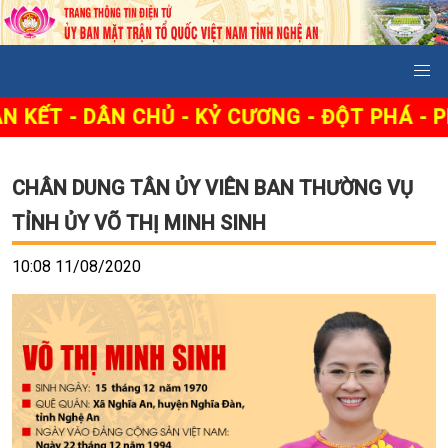
KẾT - DÂN CHỦ - KỶ CƯƠNG - ĐỘT PHÁ - PH
CHÂN DUNG TÂN ỦY VIÊN BAN THƯỜNG VỤ
TỈNH ỦY VÕ THỊ MINH SINH
10:08 11/08/2020